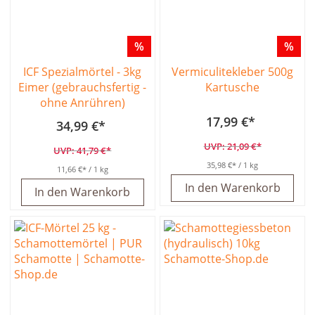
%
%
ICF Spezialmörtel - 3kg
Vermiculitekleber 500g
Eimer (gebrauchsfertig -
Kartusche
ohne Anrühren)
17,99 €
34,99 €
21,09 €
41,79 €
35,98 €
/ 1 kg
11,66 €
/ 1 kg
In den Warenkorb
In den Warenkorb