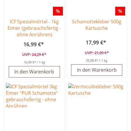
%
%
ICF Spezialmörtel - 1kg
Schamottekleber 500g
Eimer (gebrauchsfertig -
Kartusche
ohne Anrühren)
17,99 €
16,99 €
21,09 €
24,29 €
35,98 €
/ 1 kg
16,99 €
/ 1 kg
In den Warenkorb
In den Warenkorb