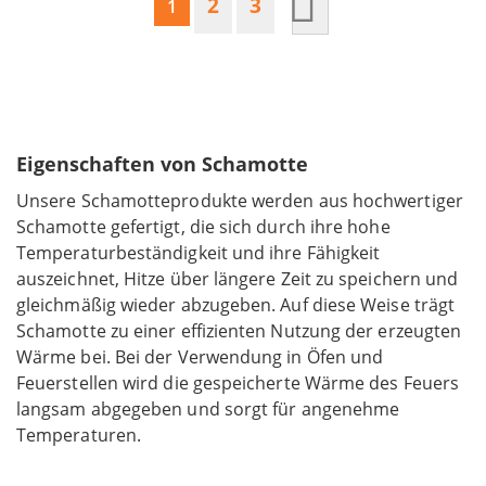
Seite
Seite
Seite
Nächster Schritt
2
3
Sie lesen gerade Seite
1
Eigenschaften von Schamotte
Unsere Schamotteprodukte werden aus hochwertiger
Schamotte gefertigt, die sich durch ihre hohe
Temperaturbeständigkeit und ihre Fähigkeit
auszeichnet, Hitze über längere Zeit zu speichern und
gleichmäßig wieder abzugeben. Auf diese Weise trägt
Schamotte zu einer effizienten Nutzung der erzeugten
Wärme bei. Bei der Verwendung in Öfen und
Feuerstellen wird die gespeicherte Wärme des Feuers
langsam abgegeben und sorgt für angenehme
Temperaturen.