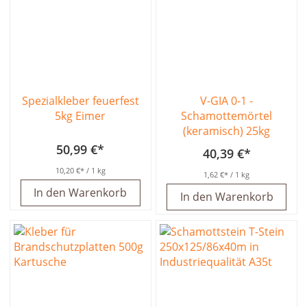
Spezialkleber feuerfest
V-GIA 0-1 -
5kg Eimer
Schamottemörtel
(keramisch) 25kg
50,99 €
40,39 €
10,20 €
/ 1 kg
1,62 €
/ 1 kg
In den Warenkorb
In den Warenkorb