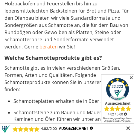
Holzbacköfen und Feuerstellen bis hin zu
lebensmittelechten Backsteinen für Brot und Pizza. Für
den Ofenbau bieten wir viele Standardformate und
Sondergrößen aus Schamotte an, die für dem Bau von
Rundbögen oder Gewölben als Platten, Steine oder
Schamotterohre und Sonderformate verwendet
werden. Gerne
beraten
wir Sie!
Welche Schamotteprodukte gibt es?
Schamotte gibt es in vielen verschiedenen Größen,
Formen, Arten und Qualitäten. Folgende
✕
Schamotteprodukte können Sie in unserem Sortiment
finden:
Schamotteplatten erhalten sie in über 20 Größen.
Schamottsteine zum Bauen und Mauern von
Kaminen und Öfen führen wir unter anderem in
Formaten, wie NF-1, NF-32, NF2, NF2-20 und NF2-30
✕
an. Darüber hinaus gibt es sie in verschiedenen