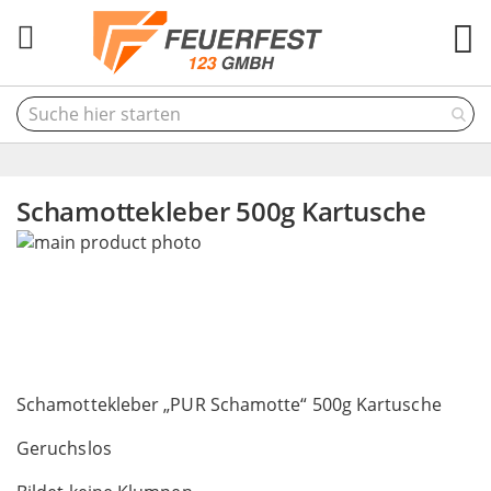
M
Schamottekleber 500g Kartusche
Skip
to
the
end
of
the
Skip
images
to
Schamottekleber „PUR Schamotte“ 500g Kartusche
gallery
the
Geruchslos
beginning
of