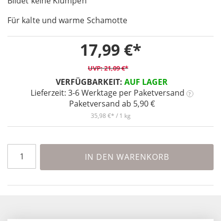
Bildet keine Klumpen
the
images
Für kalte und warme Schamotte
gallery
17,99 €
21,09 €
VERFÜGBARKEIT:
AUF LAGER
Lieferzeit: 3-6 Werktage
per Paketversand
?
Paketversand ab 5,90 €
35,98 €
/ 1 kg
IN DEN WARENKORB