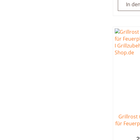
In de
Grillrost
für Feuerp
2