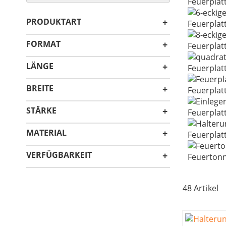
Feuerplat
PRODUKTART
Feuerplat
FORMAT
Feuerplat
LÄNGE
Feuerplat
BREITE
Feuerplat
STÄRKE
Feuerplat
MATERIAL
Feuerplat
VERFÜGBARKEIT
Feuerton
48
Artikel