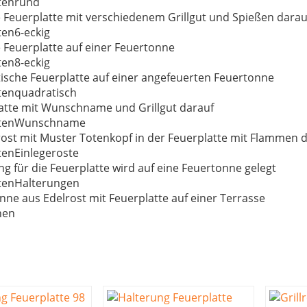
ten
rund
ten
6-eckig
ten
8-eckig
ten
quadratisch
ten
Wunschname
ten
Einlegeroste
ten
Halterungen
nen