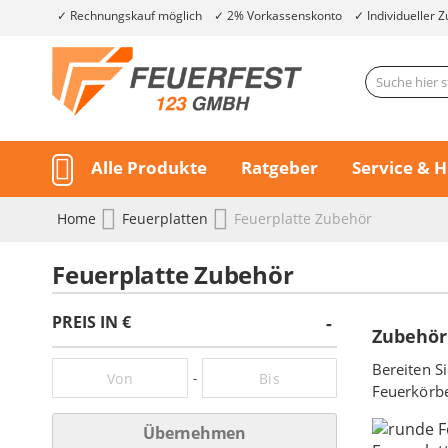
Rechnungskauf möglich
2% Vorkassenskonto
Individueller Z
Alle Produkte
Ratgeber
Service & H
Home
Feuerplatten
Feuerplatte Zubehör
Feuerplatte Zubehör
PREIS IN €
Zubehör 
Bereiten S
-
Feuerkörbe
Übernehmen