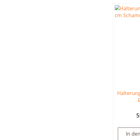
Halterung
5
In de