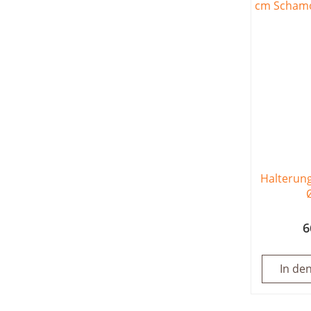
Halterung
6
In de