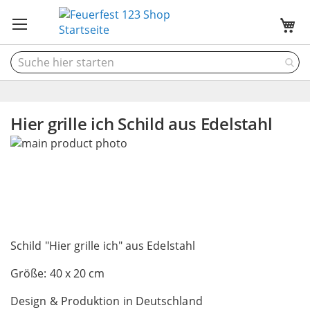
M
Hier grille ich Schild aus Edelstahl
Skip
to
the
end
of
the
Skip
images
to
Schild "Hier grille ich" aus Edelstahl
gallery
the
Größe: 40 x 20 cm
beginning
of
Design & Produktion in Deutschland
the