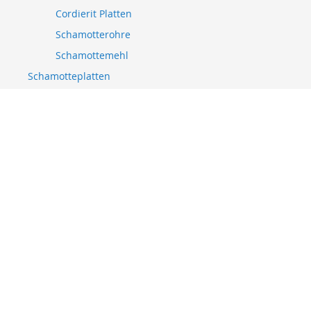
Cordierit Platten
Schamotterohre
Schamottemehl
Schamotteplatten
Ofenbaumaterial
Hochtemperatur Isolierung
Hochtemperatur Isolierung
Keramikfasermatte
Kalzium-Silikat-Platten
Schaumglasschotter
Keramikfaserpapier
Vermiculite Platten
Vermiculite Platten 300x200mm
Vermiculite Platten 400x300mm
Vermiculite Platten 500x300mm
Vermiculite Platten 500x500mm