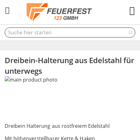
M
Dreibein-Halterung aus Edelstahl für
unterwegs
Skip
to
the
end
of
the
Skip
images
to
Dreibein Halterung aus rostfreiem Edelstahl
gallery
the
Mit höhenverstellbarer Kette & Haken
beginning