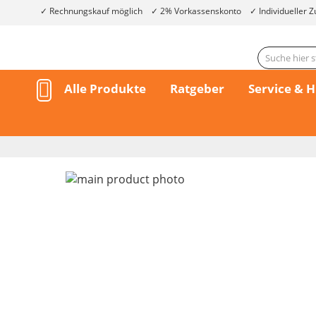
Rechnungskauf möglich
2% Vorkassenskonto
Individueller Z
Alle Produkte
Ratgeber
Service & H
Skip
to
the
end
of
the
Skip
images
to
gallery
the
beginning