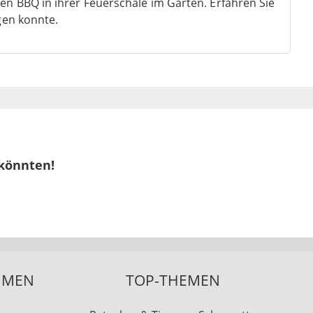
nen BBQ in ihrer Feuerschale im Garten. Erfahren Sie
gen konnte.
 könnten!
HMEN
TOP-THEMEN