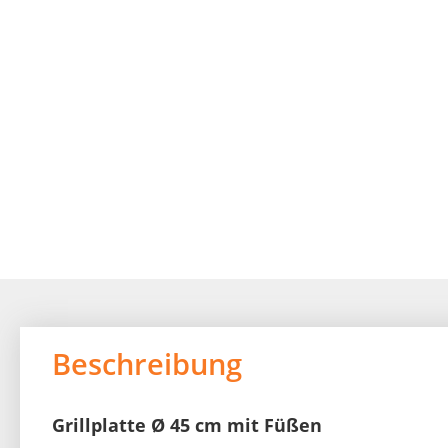
of
the
images
gallery
Beschreibung
Grillplatte Ø 45 cm mit Füßen