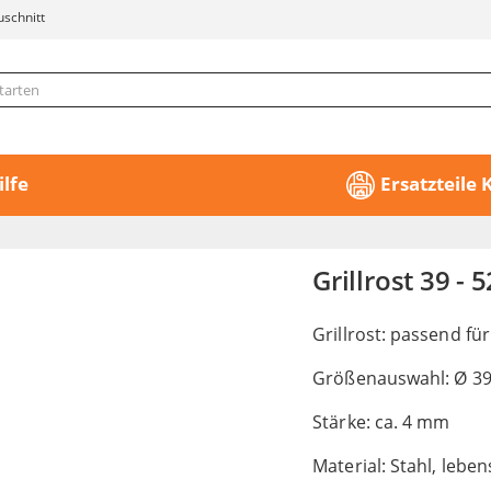
uschnitt
ilfe
Ersatzteile
Grillrost 39 -
Grillrost: passend fü
Größenauswahl: Ø 39
Stärke: ca. 4 mm
Material: Stahl, lebe