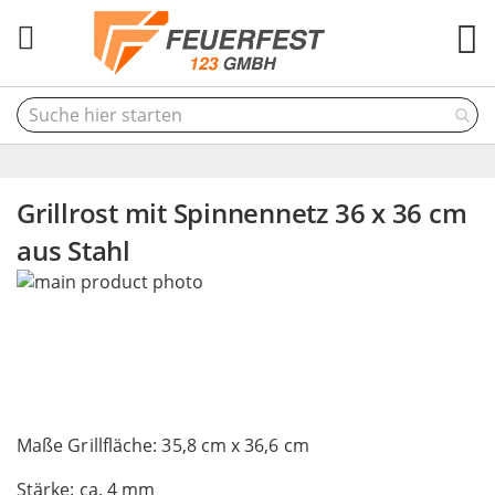
M
Grillrost mit Spinnennetz 36 x 36 cm
aus Stahl
Skip
to
the
end
of
the
Skip
images
to
Maße Grillfläche: 35,8 cm x 36,6 cm
gallery
the
Stärke: ca. 4 mm
beginning