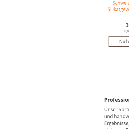
Schwei
Silikatge
3
30,8
Nich
Professio
Unser Sort
und handwer
Ergebnisse,