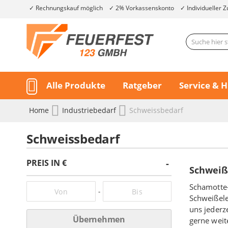
Rechnungskauf möglich
2% Vorkassenskonto
Individueller Z
Alle Produkte
Ratgeber
Service & H
Home
Industriebedarf
Schweissbedarf
Schweissbedarf
PREIS IN €
Schweiß
Schamotte-
-
Schweißele
uns jederz
Übernehmen
gerne weit