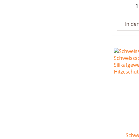
1
In de
Schwe