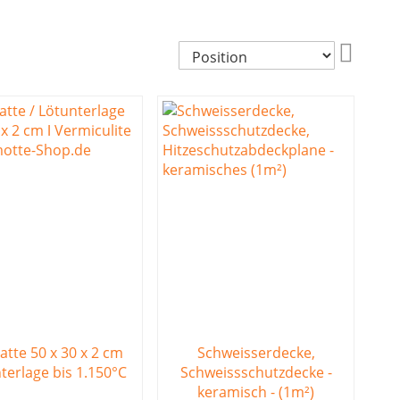
In
absteig
Reihenf
atte 50 x 30 x 2 cm
Schweisserdecke,
terlage bis 1.150°C
Schweissschutzdecke -
keramisch - (1m²)