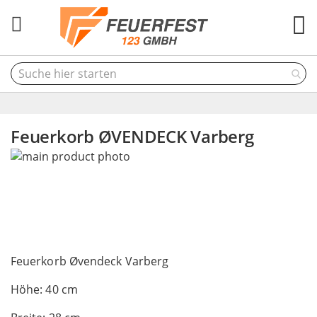
M
Feuerkorb ØVENDECK Varberg
Skip
to
the
end
of
the
Skip
images
to
Feuerkorb Øvendeck Varberg
gallery
the
Höhe: 40 cm
beginning
of