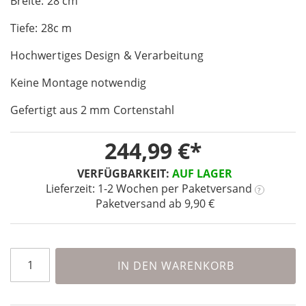
Breite: 28 cm
the
images
Tiefe: 28c m
gallery
Hochwertiges Design & Verarbeitung
Keine Montage notwendig
Gefertigt aus 2 mm Cortenstahl
244,99 €
VERFÜGBARKEIT:
AUF LAGER
Lieferzeit: 1-2 Wochen
per Paketversand
?
Paketversand ab 9,90 €
IN DEN WARENKORB