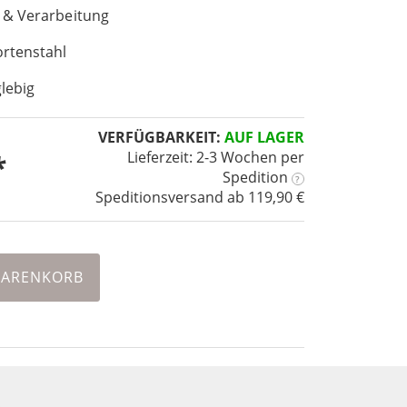
 & Verarbeitung
ortenstahl
lebig
VERFÜGBARKEIT:
AUF LAGER
Lieferzeit: 2-3 Wochen
per
Spedition
?
Speditionsversand ab 119,90 €
WARENKORB