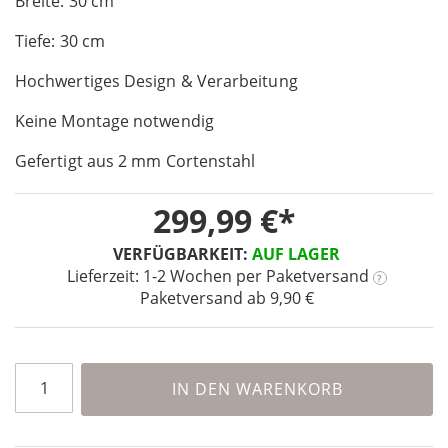
Breite: 30 cm
the
images
Tiefe: 30 cm
gallery
Hochwertiges Design & Verarbeitung
Keine Montage notwendig
Gefertigt aus 2 mm Cortenstahl
299,99 €
VERFÜGBARKEIT:
AUF LAGER
Lieferzeit: 1-2 Wochen
per Paketversand
?
Paketversand ab 9,90 €
IN DEN WARENKORB