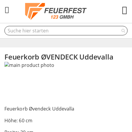
M
Feuerkorb ØVENDECK Uddevalla
Skip
to
the
end
of
the
Skip
images
to
Feuerkorb Øvendeck Uddevalla
gallery
the
Höhe: 60 cm
beginning
of