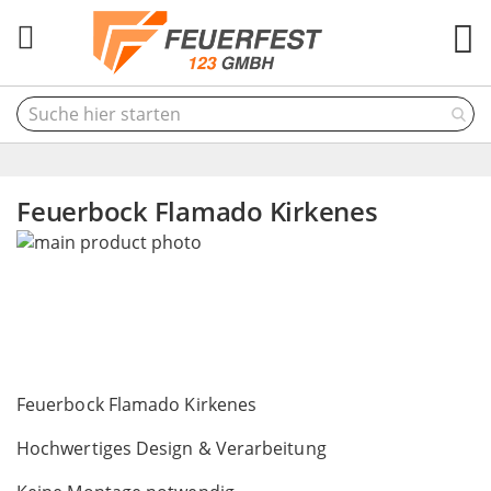
M
Feuerbock Flamado Kirkenes
Skip
to
the
end
of
the
Skip
images
to
Feuerbock Flamado Kirkenes
gallery
the
Hochwertiges Design & Verarbeitung
beginning
of