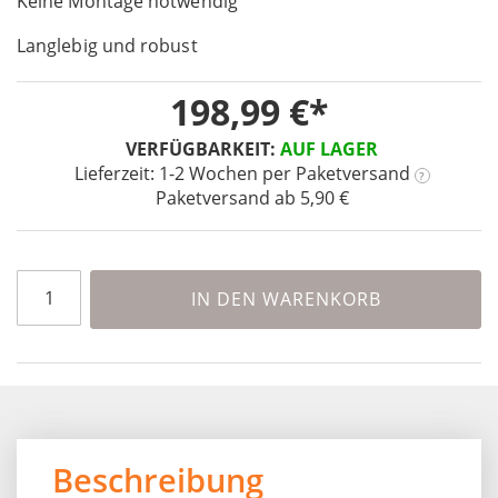
Keine Montage notwendig
the
images
Langlebig und robust
gallery
198,99 €
VERFÜGBARKEIT:
AUF LAGER
Lieferzeit: 1-2 Wochen
per Paketversand
?
Paketversand ab 5,90 €
IN DEN WARENKORB
Beschreibung