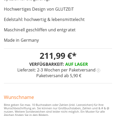
of
Hochwertiges Design von GLUTZEiT
the
images
Edelstahl: hochwertig & lebensmittelecht
gallery
Maschinell geschliffen und entgratet
Made in Germany
211,99 €
VERFÜGBARKEIT:
AUF LAGER
Lieferzeit: 2-3 Wochen
per Paketversand
?
Paketversand ab 5,90 €
Wunschname
Bitte geben Sie max. 10 Buchstaben oder Zahlen (inkl. Leerzeichen) für Ihre
Wunschbeschriftung an. Sie können nur Großbuchstaben, Zahlen und & # & @
nutzen. Weitere Sonderzeichen sind leider nicht möglich. Ein Muster für alle
Zeichen finden Sie in den Bildern.