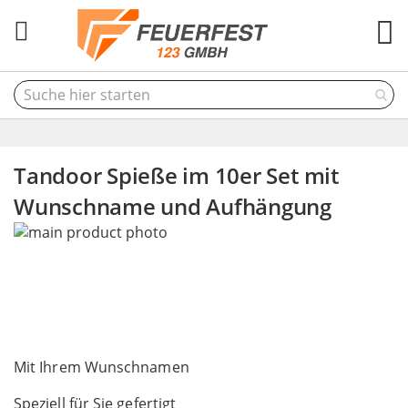
M
Tandoor Spieße im 10er Set mit
Wunschname und Aufhängung
Skip
to
the
end
of
the
Skip
images
to
Mit Ihrem Wunschnamen
gallery
the
Speziell für Sie gefertigt
beginning