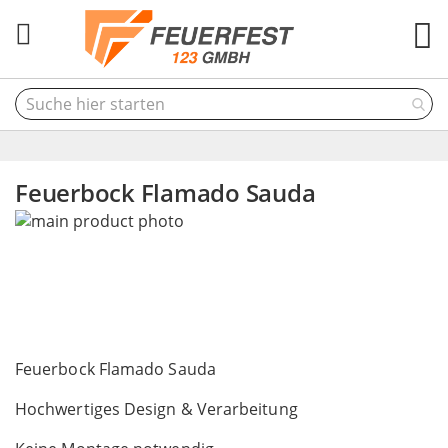
M
Feuerbock Flamado Sauda
Skip
to
the
end
of
the
Skip
images
to
Feuerbock Flamado Sauda
gallery
the
Hochwertiges Design & Verarbeitung
beginning
of