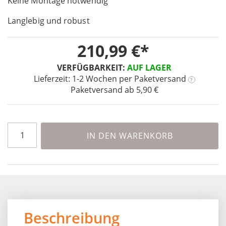
Keine Montage notwendig
the
images
Langlebig und robust
gallery
210,99 €
VERFÜGBARKEIT:
AUF LAGER
Lieferzeit: 1-2 Wochen
per Paketversand
?
Paketversand ab 5,90 €
IN DEN WARENKORB
Beschreibung