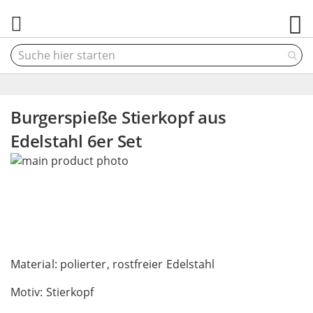
M
Burgerspieße Stierkopf aus
Edelstahl 6er Set
Skip
to
the
end
of
the
Skip
images
to
Material: polierter, rostfreier Edelstahl
gallery
the
Motiv: Stierkopf
beginning
of