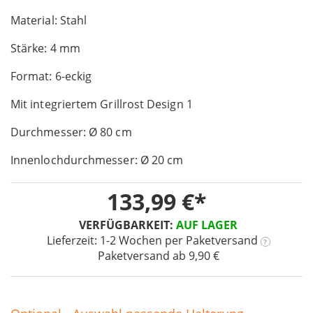
the
Material: Stahl
beginning
of
Stärke: 4 mm
the
images
Format: 6-eckig
gallery
Mit integriertem Grillrost Design 1
Durchmesser: Ø 80 cm
Innenlochdurchmesser: Ø 20 cm
133,99 €
VERFÜGBARKEIT:
AUF LAGER
Lieferzeit: 1-2 Wochen
per Paketversand
?
Paketversand ab 9,90 €