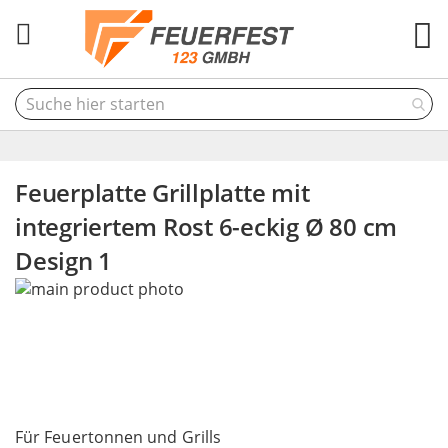
M
Feuerplatte Grillplatte mit
integriertem Rost 6-eckig Ø 80 cm
Design 1
Skip
to
the
end
of
the
Skip
images
to
Für Feuertonnen und Grills
gallery