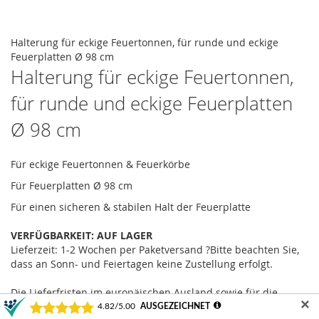
the
images
Skip
gallery
to
Halterung für eckige Feuertonnen, für runde und eckige
the
Feuerplatten Ø 98 cm
beginning
Halterung für eckige Feuertonnen,
of
für runde und eckige Feuerplatten
the
images
Ø 98 cm
gallery
Für eckige Feuertonnen & Feuerkörbe
Für Feuerplatten Ø 98 cm
Für einen sicheren & stabilen Halt der Feuerplatte
VERFÜGBARKEIT:
AUF LAGER
Lieferzeit: 1-2 Wochen
per Paketversand
?
Bitte beachten Sie,
dass an Sonn- und Feiertagen keine Zustellung erfolgt.
Die Lieferfristen im europäischen Ausland sowie für die
✕
Schweiz betragen im Standardpaketversand bis zu 3