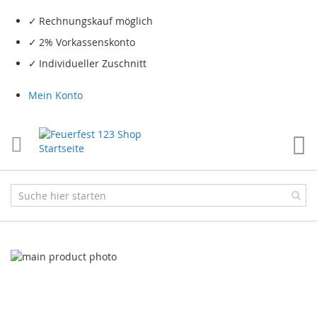
Rechnungskauf möglich
2% Vorkassenskonto
Individueller Zuschnitt
Mein Konto
Me
Skip
to
the
end
of