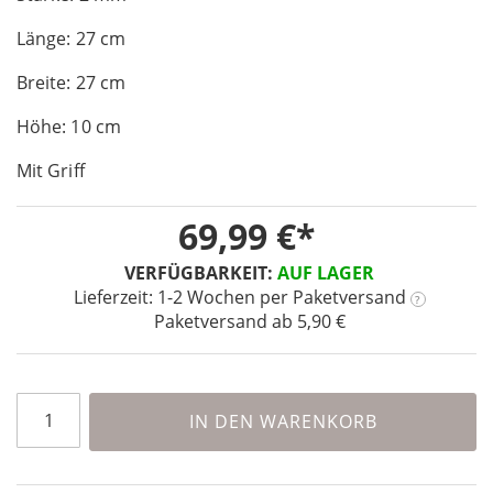
of
Länge: 27 cm
the
images
Breite: 27 cm
gallery
Höhe: 10 cm
Mit Griff
69,99 €
VERFÜGBARKEIT:
AUF LAGER
Lieferzeit: 1-2 Wochen
per Paketversand
?
Paketversand ab 5,90 €
IN DEN WARENKORB