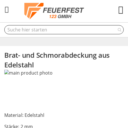
M
Brat- und Schmorabdeckung aus
Edelstahl
Skip
to
the
end
of
the
Skip
images
to
Material: Edelstahl
gallery
the
Stärke: 2 mm
beginning