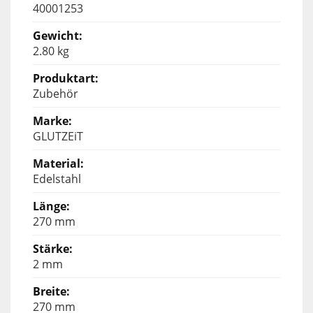
40001253
2.80 kg
Zubehör
GLUTZEiT
Edelstahl
270 mm
2 mm
270 mm