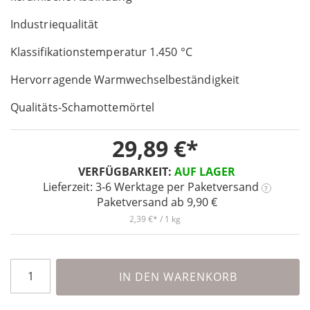
of
Industriequalität
the
images
Klassifikationstemperatur 1.450 °C
gallery
Hervorragende Warmwechselbeständigkeit
Qualitäts-Schamottemörtel
29,89 €
VERFÜGBARKEIT:
AUF LAGER
Lieferzeit: 3-6 Werktage
per Paketversand
?
Paketversand ab 9,90 €
2,39 €
/ 1 kg
IN DEN WARENKORB