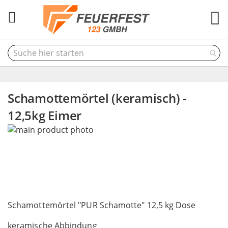
M
Schamottemörtel (keramisch) -
12,5kg Eimer
Skip
to
the
end
of
the
Skip
images
to
Schamottemörtel "PUR Schamotte" 12,5 kg Dose
gallery
the
keramische Abbindung
beginning