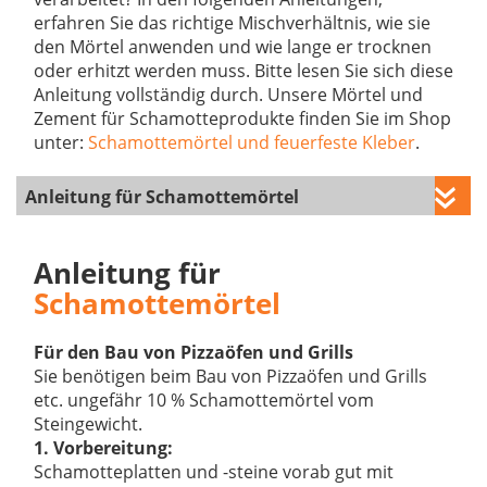
erfahren Sie das richtige Mischverhältnis, wie sie
den Mörtel anwenden und wie lange er trocknen
oder erhitzt werden muss. Bitte lesen Sie sich diese
Anleitung vollständig durch. Unsere Mörtel und
Zement für Schamotteprodukte finden Sie im Shop
unter:
Schamottemörtel und feuerfeste Kleber
.
Anleitung für Schamottemörtel
»
Anleitung für Blitz-Schamottemörtel
Anleitung für
Anleitung für Feuerzement
Schamottemörtel
Anleitung für Schamottegiessbeton
Für den Bau von Pizzaöfen und Grills
Sie benötigen beim Bau von Pizzaöfen und Grills
etc. ungefähr 10 % Schamottemörtel vom
Steingewicht.
1. Vorbereitung:
Schamotteplatten und -steine vorab gut mit