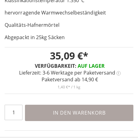
Klassifikationstemperatur 1.350°C
the
images
hervorragende Warmwechselbeständigkeit
gallery
Qualitäts-Hafnermörtel
Abgepackt in 25kg Säcken
35,09 €
VERFÜGBARKEIT:
AUF LAGER
Lieferzeit: 3-6 Werktage
per Paketversand
?
Paketversand ab 14,90 €
1,40 €
/ 1 kg
IN DEN WARENKORB