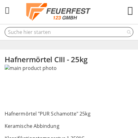
M
Hafnermörtel CIII - 25kg
Skip
to
the
end
of
the
Skip
images
to
Hafnermörtel "PUR Schamotte" 25kg
gallery
the
Keramische Abbindung
beginning
of