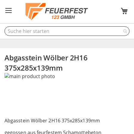
M
Abgasstein Wölber 2H16
375x285x139mm
Skip
to
the
end
of
the
Skip
images
to
Abgasstein Wölber 2H16 375x285x139mm
gallery
the
gegossen aus feurfestem Schamottebeton
beginning