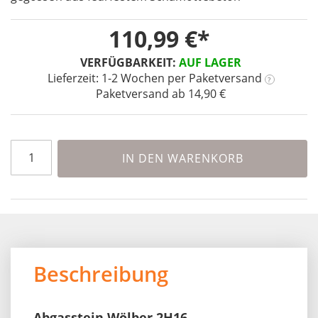
of
the
110,99 €
images
gallery
VERFÜGBARKEIT:
AUF LAGER
Lieferzeit: 1-2 Wochen
per Paketversand
?
Paketversand ab 14,90 €
IN DEN WARENKORB
Beschreibung
Abgasstein Wölber 2H16