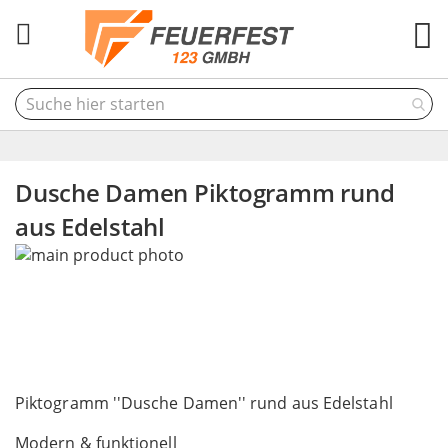
M
Dusche Damen Piktogramm rund
aus Edelstahl
Skip
to
the
end
of
the
Skip
images
to
Piktogramm ''Dusche Damen'' rund aus Edelstahl
gallery
the
Modern & funktionell
beginning