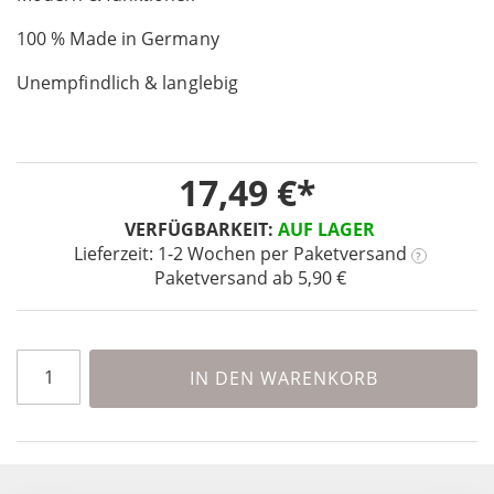
of
100 % Made in Germany
the
images
Unempfindlich & langlebig
gallery
17,49 €
VERFÜGBARKEIT:
AUF LAGER
Lieferzeit: 1-2 Wochen
per Paketversand
?
Paketversand ab 5,90 €
IN DEN WARENKORB