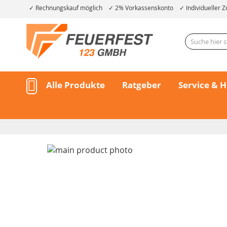
Rechnungskauf möglich
2% Vorkassenskonto
Individueller Z
Alle Produkte
Ratgeber
Service & H
Skip
to
the
end
of
the
Skip
images
to