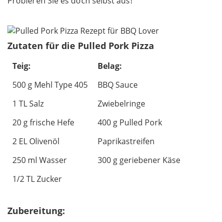
Probieren Sie es doch selbst aus!
Zutaten für die Pulled Pork Pizza
Teig:
Belag:
500 g Mehl Type 405
BBQ Sauce
1 TL Salz
Zwiebelringe
20 g frische Hefe
400 g Pulled Pork
2 EL Olivenöl
Paprikastreifen
250 ml Wasser
300 g geriebener Käse
1/2 TL Zucker
Zubereitung: