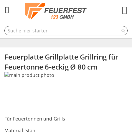
M
Feuerplatte Grillplatte Grillring für
Feuertonne 6-eckig Ø 80 cm
Skip
to
the
end
of
the
Skip
images
to
Für Feuertonnen und Grills
gallery
the
Material: Stahl
beginning