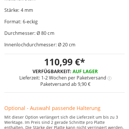
of
Stärke: 4 mm
the
images
Format: 6-eckig
gallery
Durchmesser: Ø 80 cm
Innenlochdurchmesser: Ø 20 cm
110,99 €
VERFÜGBARKEIT:
AUF LAGER
Lieferzeit: 1-2 Wochen
per Paketversand
?
Paketversand ab 9,90 €
Optional - Auswahl passende Halterung
Mit dieser Option verlängert sich die Lieferzeit um bis zu 3
Werktage. Im Preis sind 2 gerade Schnitte pro Platte
enthalten. Die Stärke der Platte kann nicht verringert werden.