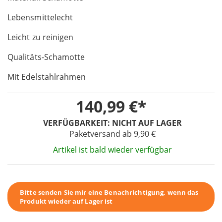
of
Lebensmittelecht
the
images
Leicht zu reinigen
gallery
Qualitäts-Schamotte
Mit Edelstahlrahmen
140,99 €
VERFÜGBARKEIT:
NICHT AUF LAGER
Paketversand ab 9,90 €
Artikel ist bald wieder verfügbar
Bitte senden Sie mir eine Benachrichtigung, wenn das
Produkt wieder auf Lager ist