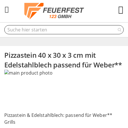
M
Pizzastein 40 x 30 x 3 cm mit
Edelstahlblech passend für Weber**
Skip
to
the
end
of
the
Skip
images
to
Pizzastein & Edelstahlblech: passend für Weber**
gallery
the
Grills
beginning