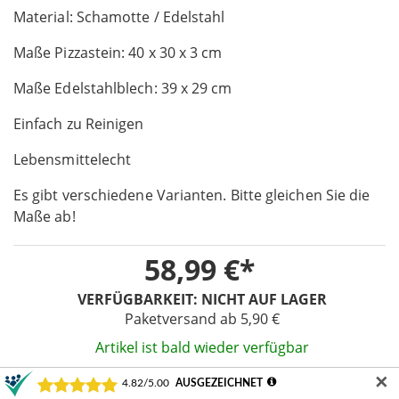
Material: Schamotte / Edelstahl
of
the
Maße Pizzastein: 40 x 30 x 3 cm
images
gallery
Maße Edelstahlblech: 39 x 29 cm
Einfach zu Reinigen
Lebensmittelecht
Es gibt verschiedene Varianten. Bitte gleichen Sie die
Maße ab!
58,99 €
VERFÜGBARKEIT:
NICHT AUF LAGER
Paketversand ab 5,90 €
Artikel ist bald wieder verfügbar
✕