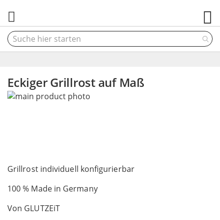
M
Eckiger Grillrost auf Maß
Skip
to
the
end
of
the
Skip
images
to
Grillrost individuell konfigurierbar
gallery
the
100 % Made in Germany
beginning
of
Von GLUTZEiT
the