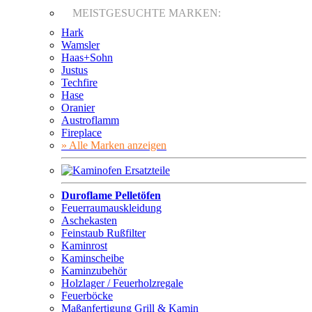
MEISTGESUCHTE MARKEN:
Hark
Wamsler
Haas+Sohn
Justus
Techfire
Hase
Oranier
Austroflamm
Fireplace
» Alle Marken anzeigen
Duroflame Pelletöfen
Feuerraumauskleidung
Aschekasten
Feinstaub Rußfilter
Kaminrost
Kaminscheibe
Kaminzubehör
Holzlager / Feuerholzregale
Feuerböcke
Maßanfertigung Grill & Kamin