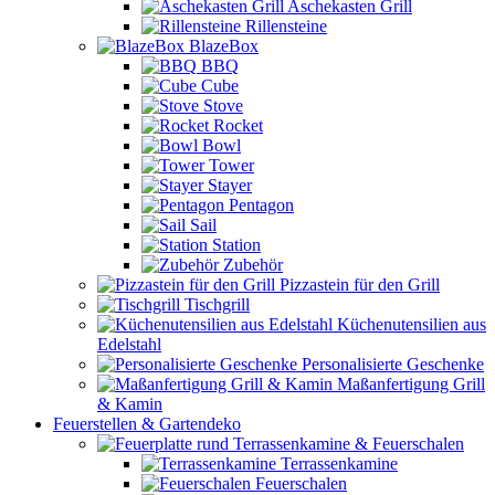
Aschekasten Grill
Rillensteine
BlazeBox
BBQ
Cube
Stove
Rocket
Bowl
Tower
Stayer
Pentagon
Sail
Station
Zubehör
Pizzastein für den Grill
Tischgrill
Küchenutensilien aus
Edelstahl
Personalisierte Geschenke
Maßanfertigung Grill
& Kamin
Feuerstellen & Gartendeko
Terrassenkamine & Feuerschalen
Terrassenkamine
Feuerschalen