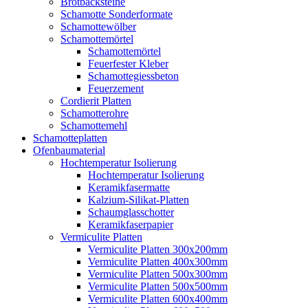
Brotbacksteine
Schamotte Sonderformate
Schamottewölber
Schamottemörtel
Schamottemörtel
Feuerfester Kleber
Schamottegiessbeton
Feuerzement
Cordierit Platten
Schamotterohre
Schamottemehl
Schamotteplatten
Ofenbaumaterial
Hochtemperatur Isolierung
Hochtemperatur Isolierung
Keramikfasermatte
Kalzium-Silikat-Platten
Schaumglasschotter
Keramikfaserpapier
Vermiculite Platten
Vermiculite Platten 300x200mm
Vermiculite Platten 400x300mm
Vermiculite Platten 500x300mm
Vermiculite Platten 500x500mm
Vermiculite Platten 600x400mm