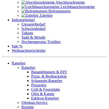
Abschlusselemente
Leichtbauschornsteine
Befestigungen
Zubehör
Industriebedarf
Giessereibedarf
Schweissbedarf
Talkum
Stahl & Metalle
Hochtemperatur Textilien
Sale %
Weihnachtsgeschenke
Ratgeber
Ratgeber
Bauanleitungen & DIY
Pizza- & Brotbackstein
Schamotte-Ratgeber
Pizzaofen
Grill & Feuerplatte
Ofen & Kamin
Edelrost-Ratgeber
Ofenbau-Service
Rezepte