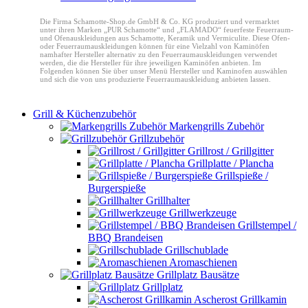
Die Firma Schamotte-Shop.de GmbH & Co. KG produziert und vermarktet
unter ihren Marken „PUR Schamotte“ und „FLAMADO“ feuerfeste Feuerraum-
und Ofenauskleidungen aus Schamotte, Keramik und Vermiculite. Diese Ofen-
oder Feuerraumauskleidungen können für eine Vielzahl von Kaminöfen
namhafter Hersteller alternativ zu den Feuerraumauskleidungen verwendet
werden, die die Hersteller für ihre jeweiligen Kaminöfen anbieten. Im
Folgenden können Sie über unser Menü Hersteller und Kaminofen auswählen
und sich die von uns produzierte Feuerraumauskleidung anbieten lassen.
Grill & Küchenzubehör
Markengrills Zubehör
Grillzubehör
Grillrost / Grillgitter
Grillplatte / Plancha
Grillspieße /
Burgerspieße
Grillhalter
Grillwerkzeuge
Grillstempel /
BBQ Brandeisen
Grillschublade
Aromaschienen
Grillplatz Bausätze
Grillplatz
Ascherost Grillkamin