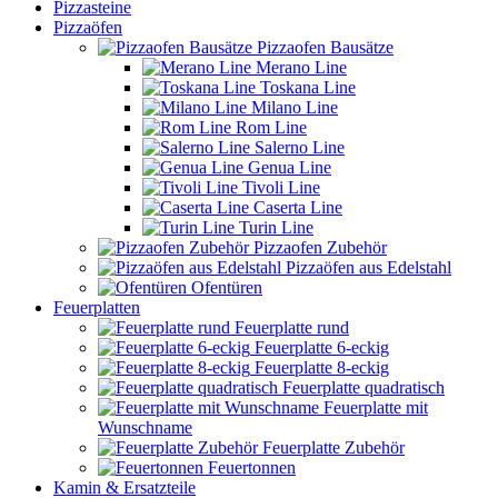
Pizzasteine
Pizzaöfen
Pizzaofen Bausätze
Merano Line
Toskana Line
Milano Line
Rom Line
Salerno Line
Genua Line
Tivoli Line
Caserta Line
Turin Line
Pizzaofen Zubehör
Pizzaöfen aus Edelstahl
Ofentüren
Feuerplatten
Feuerplatte rund
Feuerplatte 6-eckig
Feuerplatte 8-eckig
Feuerplatte quadratisch
Feuerplatte mit
Wunschname
Feuerplatte Zubehör
Feuertonnen
Kamin & Ersatzteile