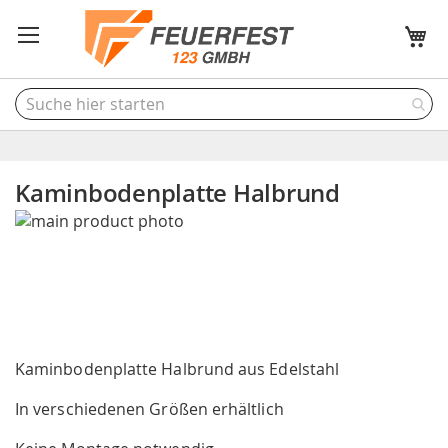
M
Kaminbodenplatte Halbrund
Skip
to
the
end
of
the
Skip
images
to
Kaminbodenplatte Halbrund aus Edelstahl
gallery
the
In verschiedenen Größen erhältlich
beginning
of