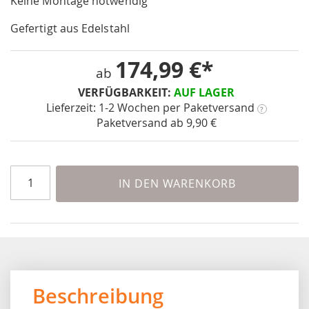
Keine Montage notwendig
the
images
Gefertigt aus Edelstahl
gallery
174,99 €
ab
VERFÜGBARKEIT:
AUF LAGER
Lieferzeit: 1-2 Wochen
per Paketversand
?
Paketversand ab 9,90 €
IN DEN WARENKORB
Beschreibung