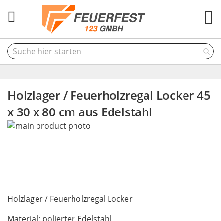
M
Holzlager / Feuerholzregal Locker 45
x 30 x 80 cm aus Edelstahl
Skip
to
the
end
of
the
Skip
images
to
Holzlager / Feuerholzregal Locker
gallery
the
Material: polierter Edelstahl
beginning