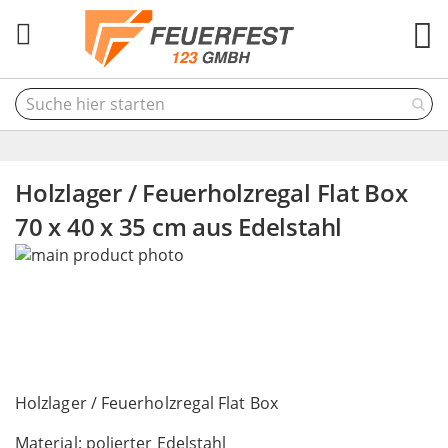
M
Holzlager / Feuerholzregal Flat Box
70 x 40 x 35 cm aus Edelstahl
Skip
to
the
end
of
the
Skip
images
to
Holzlager / Feuerholzregal Flat Box
gallery
the
Material: polierter Edelstahl
beginning