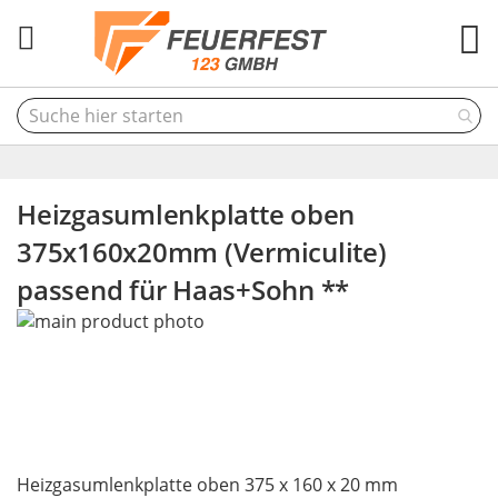
M
Heizgasumlenkplatte oben
375x160x20mm (Vermiculite)
passend für Haas+Sohn **
Skip
to
the
end
of
the
Skip
images
Heizgasumlenkplatte oben 375 x 160 x 20 mm
to
gallery