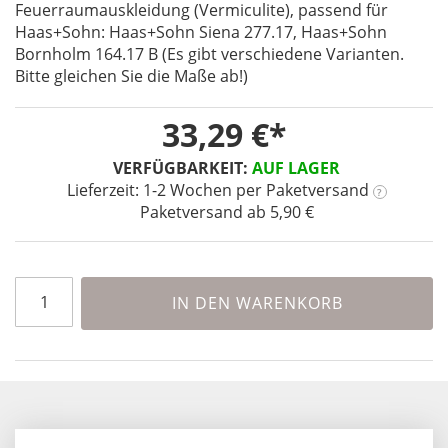
Feuerraumauskleidung (Vermiculite), passend für
the
Haas+Sohn: Haas+Sohn Siena 277.17, Haas+Sohn
beginning
Bornholm 164.17 B (Es gibt verschiedene Varianten.
of
Bitte gleichen Sie die Maße ab!)
the
images
gallery
33,29 €
VERFÜGBARKEIT:
AUF LAGER
Lieferzeit: 1-2 Wochen
per Paketversand
?
Paketversand ab 5,90 €
IN DEN WARENKORB