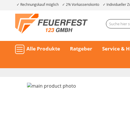
Rechnungskauf möglich
2% Vorkassenskonto
Individueller Z
Alle Produkte
Ratgeber
Service & H
Skip
to
the
end
of
the
Skip
images
to