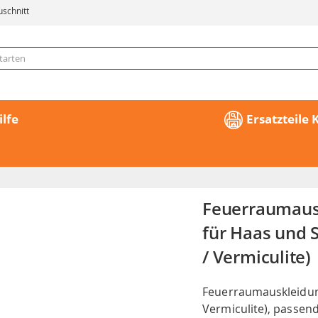
uschnitt
ilfe
Ersatzteile
Feuerraumausk
für Haas und
/ Vermiculite)
Feuerraumauskleidung
Vermiculite), passe