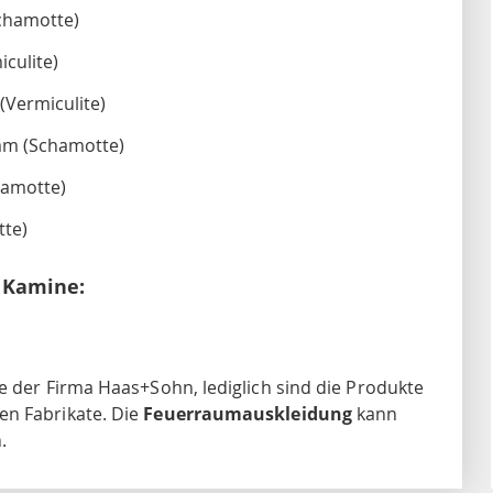
chamotte)
culite)
Vermiculite)
mm (Schamotte)
hamotte)
te)
 Kamine:
e der Firma Haas+Sohn, lediglich sind die Produkte
en Fabrikate. Die
Feuerraumauskleidung
kann
.