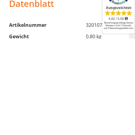
Datenblatt
Artikelnummer
32010725
Gewicht
0.80 kg
Produktart
Bodenstein
Marke
Flamado
Anwendungstemperatur
1.350°C
Material
Schamotte
Länge
276 mm
Stärke
30 mm
Breite
45 mm