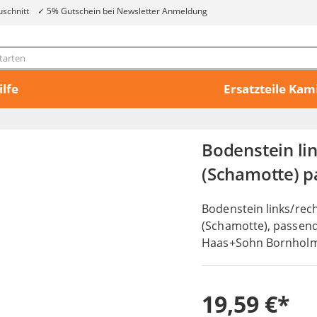
uschnitt
5% Gutschein bei Newsletter Anmeldung
ilfe
Ersatzteile Ka
Bodenstein l
(Schamotte) p
Bodenstein links/rec
(Schamotte), passen
Haas+Sohn Bornholm
19,59 €