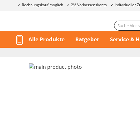
Rechnungskauf möglich
2% Vorkassenskonto
Individueller Z
Alle Produkte
Ratgeber
Service & H
Skip
to
the
end
of
the
Skip
images
to
gallery
the
beginning
of