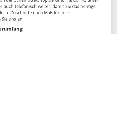
 von der Schamotte-Shop.de GmbH & Co. KG unter
 auch telefonisch weiter, damit Sie das richtige
feste Zuschnitte nach Maß für Ihre
Sie uns an!
erumfang:
 Kamine:
e der Firma Haas+Sohn, lediglich sind die Produkte
en Fabrikate. Die
Feuerraumauskleidung
kann
.