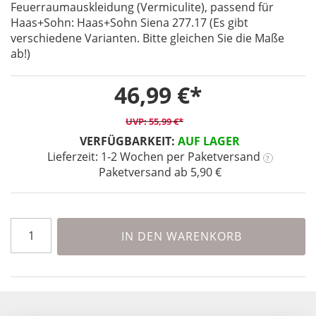
Feuerraumauskleidung (Vermiculite), passend für
the
Haas+Sohn: Haas+Sohn Siena 277.17 (Es gibt
beginning
verschiedene Varianten. Bitte gleichen Sie die Maße
of
ab!)
the
images
gallery
46,99 €
55,99 €
VERFÜGBARKEIT:
AUF LAGER
Lieferzeit: 1-2 Wochen
per Paketversand
?
Paketversand ab 5,90 €
IN DEN WARENKORB