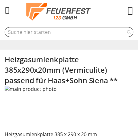
M
Heizgasumlenkplatte
385x290x20mm (Vermiculite)
passend für Haas+Sohn Siena **
Skip
to
the
end
of
the
Skip
images
Heizgasumlenkplatte 385 x 290 x 20 mm
to
gallery