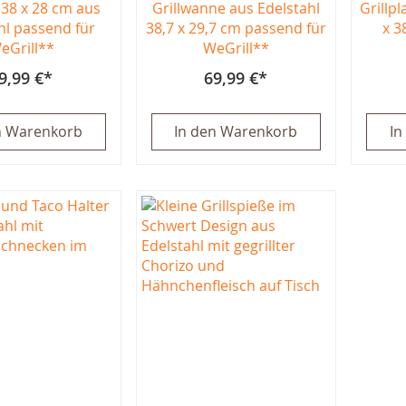
t 38 x 28 cm aus
Grillwanne aus Edelstahl
Grillpl
hl passend für
38,7 x 29,7 cm passend für
x 3
eGrill**
WeGrill**
9,99 €
69,99 €
n Warenkorb
In den Warenkorb
In