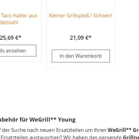
 Taco Halter aus
Kleiner Grillspieß / Schwert
delstahl
25,69 €
21,09 €
ils ansehen
In den Warenkorb
zubehör für WeGrill** Young
uf der Suche nach neuen Ersatzteilen um Ihren
WeGrill** Gri
Ersatzteilen austauschen? Wir haben das passende
Grillz