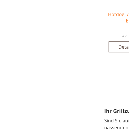
Hotdog- /
E
ab
Deta
Ihr Grill
Sind Sie a
passenden 