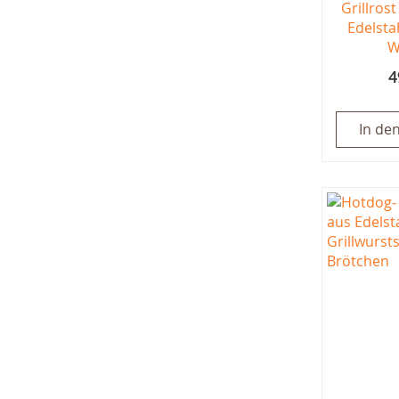
Grillros
Edelsta
W
4
In de