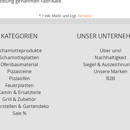
eibung genannten Fabrikate.
* = Inkl. MwSt. und zzgl.
Versand
KATEGORIEN
UNSER UNTERNE
chamotteprodukte
Über uns!
Schamotteplatten
Nachhaltigkeit
Ofenbaumaterial
Siegel & Auszeichnu
Pizzasteine
Unsere Marken
Pizzaöfen
B2B
Feuerplatten
Kamin & Ersatzteile
Grill & Zubehör
rstellen & Gartendeko
Sale %