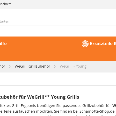
uschnitt
ilfe
Ersatzteile
ehör
WeGrill Grillzubehör
WeGrill - Young
lzubehör für WeGrill** Young Grills
rfektes Grill-Ergebnis benötigen Sie passendes Grillzubehör für
W
e Teile austauschen möchten. Sie finden bei Schamotte-Shop.de n