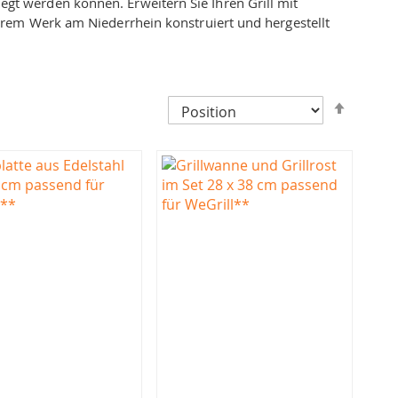
elegt werden können. Erweitern Sie Ihren Grill mit
erem Werk am Niederrhein konstruiert und hergestellt
In
absteig
Reihenf