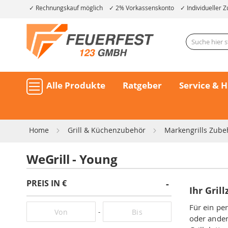
Rechnungskauf möglich
2% Vorkassenskonto
Individueller Z
Alle Produkte
Ratgeber
Service & H
Home
Grill & Küchenzubehör
Markengrills Zub
WeGrill - Young
PREIS IN €
Ihr Gril
Für ein pe
-
oder ander