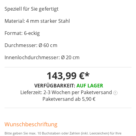
the
Speziell für Sie gefertigt
beginning
of
Material: 4 mm starker Stahl
the
images
Format: 6-eckig
gallery
Durchmesser: Ø 60 cm
Innenlochdurchmesser: Ø 20 cm
143,99 €
VERFÜGBARKEIT:
AUF LAGER
Lieferzeit: 2-3 Wochen
per Paketversand
?
Paketversand ab 5,90 €
Wunschbeschriftung
Bitte geben Sie max. 10 Buchstaben oder Zahlen (inkl. Leerzeichen) für Ihre