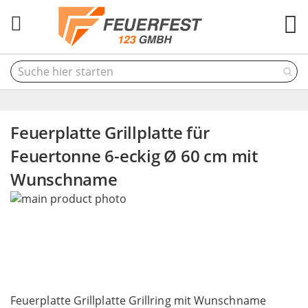
M
Feuerplatte Grillplatte für
Feuertonne 6-eckig Ø 60 cm mit
Wunschname
Skip
to
the
end
of
the
Skip
images
to
Feuerplatte Grillplatte Grillring mit Wunschname
gallery