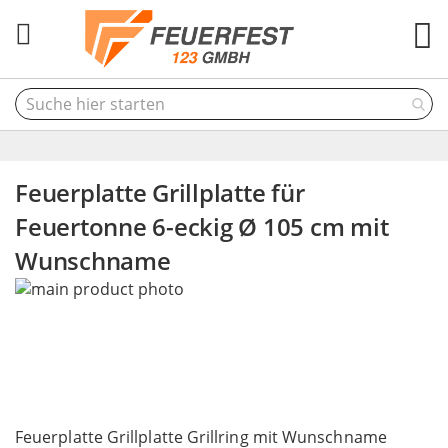
M
Feuerplatte Grillplatte für
Feuertonne 6-eckig Ø 105 cm mit
Wunschname
Skip
to
the
end
of
the
Skip
images
to
Feuerplatte Grillplatte Grillring mit Wunschname
gallery