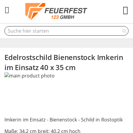
M
Edelrostschild Bienenstock Imkerin
im Einsatz 40 x 35 cm
Skip
to
the
end
of
the
Skip
images
to
Imkerin im Einsatz - Bienenstock - Schild in Rostoptik
gallery
the
Maße: 34,2 cm breit; 40,2 cm hoch
beginning