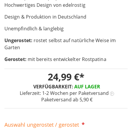
Hochwertiges Design von edelrostig
of
the
Design & Produktion in Deutschland
images
gallery
Unempfindlich & langlebig
Ungerostet:
rostet selbst auf natürliche Weise im
Garten
Gerostet:
mit bereits entwickelter Rostpatina
24,99 €
VERFÜGBARKEIT:
AUF LAGER
Lieferzeit: 1-2 Wochen
per Paketversand
?
Paketversand ab 5,90 €
Auswahl ungerostet / gerostet