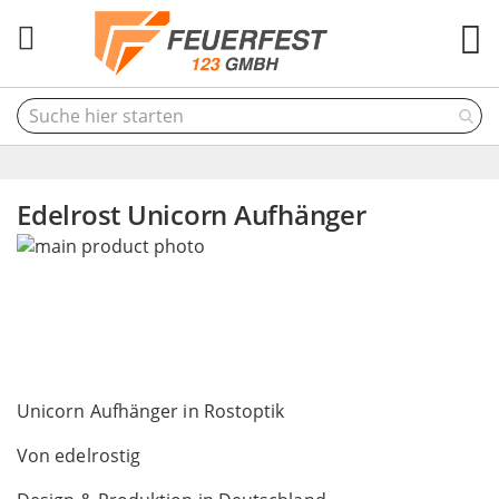
M
Edelrost Unicorn Aufhänger
Skip
to
the
end
of
the
Skip
images
to
Unicorn Aufhänger in Rostoptik
gallery
the
Von edelrostig
beginning
of