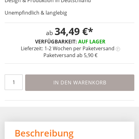
Design & Produktion in Deutschland
the
images
Unempfindlich & langlebig
gallery
34,49 €
ab
VERFÜGBARKEIT:
AUF LAGER
Lieferzeit: 1-2 Wochen
per Paketversand
?
Paketversand ab 5,90 €
IN DEN WARENKORB
Beschreibung