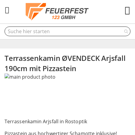
M
Terrassenkamin ØVENDECK Arjsfall
190cm mit Pizzastein
Skip
to
the
end
of
the
Skip
images
to
Terrassenkamin Arjsfall in Rostoptik
gallery
the
Pizzastein aus hochwertiger Schamotte inklusive!
beginning