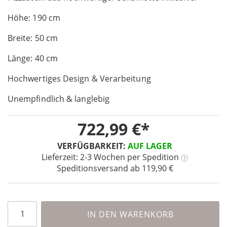
of
Höhe: 190 cm
the
images
Breite: 50 cm
gallery
Länge: 40 cm
Hochwertiges Design & Verarbeitung
Unempfindlich & langlebig
722,99 €
VERFÜGBARKEIT:
AUF LAGER
Lieferzeit: 2-3 Wochen
per Spedition
?
Speditionsversand ab 119,90 €
IN DEN WARENKORB