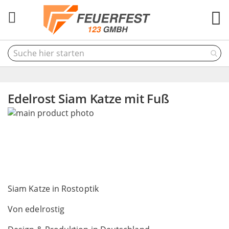
M
Edelrost Siam Katze mit Fuß
Skip
to
the
end
of
the
Skip
images
to
Siam Katze in Rostoptik
gallery
the
Von edelrostig
beginning
of