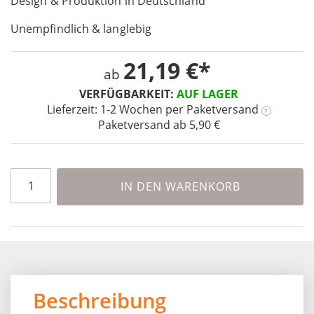
Design & Produktion in Deutschland
the
images
Unempfindlich & langlebig
gallery
21,19 €
ab
VERFÜGBARKEIT:
AUF LAGER
Lieferzeit: 1-2 Wochen
per Paketversand
?
Paketversand ab 5,90 €
IN DEN WARENKORB
Beschreibung