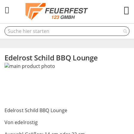
M
Edelrost Schild BBQ Lounge
Skip
to
the
end
of
the
Skip
images
to
Edelrost Schild BBQ Lounge
gallery
the
Von edelrostig
beginning
of