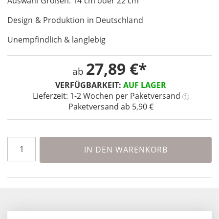
Auswahl Größen: 14 cm oder 22 cm
the
images
Design & Produktion in Deutschland
gallery
Unempfindlich & langlebig
27,89 €
ab
VERFÜGBARKEIT:
AUF LAGER
Lieferzeit: 1-2 Wochen
per Paketversand
?
Paketversand ab 5,90 €
IN DEN WARENKORB