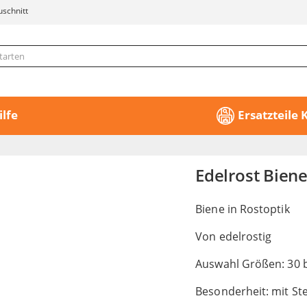
uschnitt
ilfe
Ersatzteile
Edelrost Biene
Biene in Rostoptik
Von edelrostig
Auswahl Größen: 30 
Besonderheit: mit St