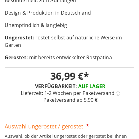
Besonderheit: zum Aufhängen
the
images
Design & Produktion in Deutschland
gallery
Unempfindlich & langlebig
Ungerostet:
rostet selbst auf natürliche Weise im
Garten
Gerostet:
mit bereits entwickelter Rostpatina
36,99 €
VERFÜGBARKEIT:
AUF LAGER
Lieferzeit: 1-2 Wochen
per Paketversand
?
Paketversand ab 5,90 €
Auswahl ungerostet / gerostet
Auswahl, ob der Artikel ungerostet oder gerostet bei Ihnen