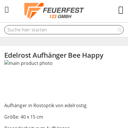
M
Edelrost Aufhänger Bee Happy
Skip
to
the
end
of
the
Skip
images
to
Aufhänger in Rostoptik von edelrostig
gallery
the
Größe: 40 x 15 cm
beginning
of