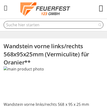
M
Wandstein vorne links/rechts
568x95x25mm (Vermiculite) für
Oranier**
Skip
to
the
end
of
the
Skip
images
to
Wandstein vorne links/rechts 568 x 95 x 25 mm
gallery