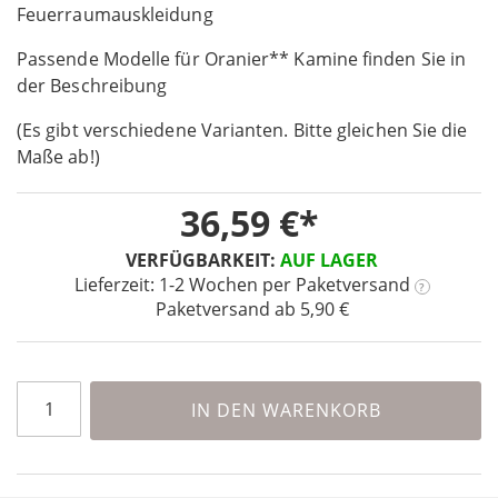
the
Feuerraumauskleidung
beginning
Passende Modelle für Oranier** Kamine finden Sie in
of
the
der Beschreibung
images
(Es gibt verschiedene Varianten. Bitte gleichen Sie die
gallery
Maße ab!)
36,59 €
VERFÜGBARKEIT:
AUF LAGER
Lieferzeit: 1-2 Wochen
per Paketversand
?
Paketversand ab 5,90 €
IN DEN WARENKORB